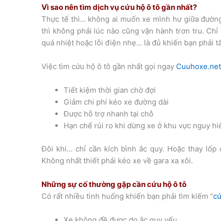
Vì sao nên tìm dịch vụ cứu hộ ô tô gần nhất?
Thực tế thì… không ai muốn xe mình hư giữa đườn
thì không phải lúc nào cũng vận hành trơn tru. Chỉ
quá nhiệt hoặc lỗi điện nhẹ… là đủ khiến bạn phải tấ
Việc tìm cứu hộ ô tô gần nhất gọi ngay
Cuuhoxe.ne
Tiết kiệm thời gian chờ đợi
Giảm chi phí kéo xe đường dài
Được hỗ trợ nhanh tại chỗ
Hạn chế rủi ro khi dừng xe ở khu vực nguy h
Đôi khi… chỉ cần kích bình ắc quy. Hoặc thay lốp 
Không nhất thiết phải kéo xe về gara xa xôi.
Những sự cố thường gặp cần cứu hộ ô tô
Có rất nhiều tình huống khiến bạn phải tìm kiếm “
cứ
Xe không đề được do ắc quy yếu