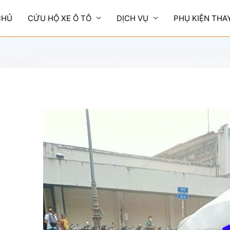
CHỦ
CỨU HỘ XE Ô TÔ
DỊCH VỤ
PHỤ KIỆN THA