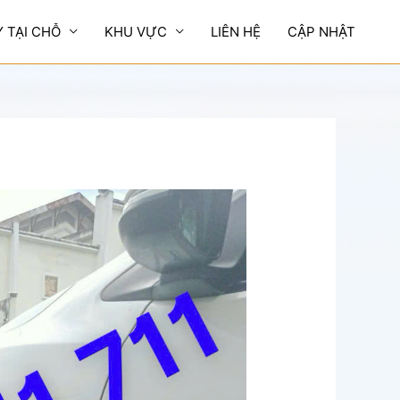
Y TẠI CHỖ
KHU VỰC
LIÊN HỆ
CẬP NHẬT