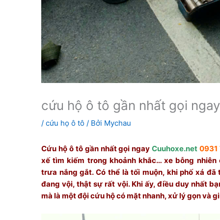
cứu hộ ô tô gần nhất gọi nga
/
cứu họ ô tô
/ Bởi
Mychau
Cứu hộ ô tô gần nhất gọi ngay
Cuuhoxe.net
0931 
xế tìm kiếm trong khoảnh khắc… xe bỗng nhiên 
trưa nắng gắt. Có thể là tối muộn, khi phố xá đã
đang vội, thật sự rất vội. Khi ấy, điều duy nhất b
mà là một đội cứu hộ có mặt nhanh, xử lý gọn và giú