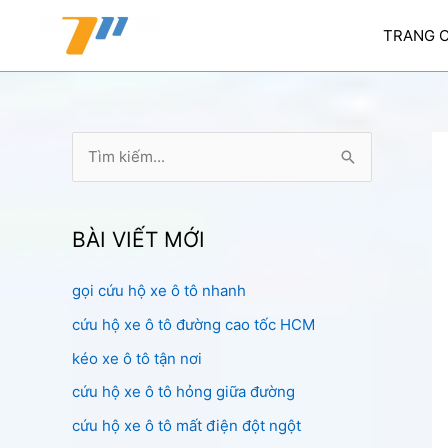
Nhảy
tới
TRANG 
nội
dung
T
ì
m
k
BÀI VIẾT MỚI
i
gọi cứu hộ xe ô tô nhanh
ế
cứu hộ xe ô tô đường cao tốc HCM
m
:
kéo xe ô tô tận nơi
cứu hộ xe ô tô hỏng giữa đường
cứu hộ xe ô tô mất điện đột ngột