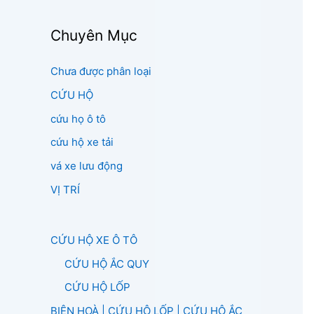
Chuyên Mục
Chưa được phân loại
CỨU HỘ
cứu họ ô tô
cứu hộ xe tải
vá xe lưu động
VỊ TRÍ
CỨU HỘ XE Ô TÔ
CỨU HỘ ẮC QUY
CỨU HỘ LỐP
BIÊN HOÀ | CỨU HỘ LỐP | CỨU HỘ ẮC