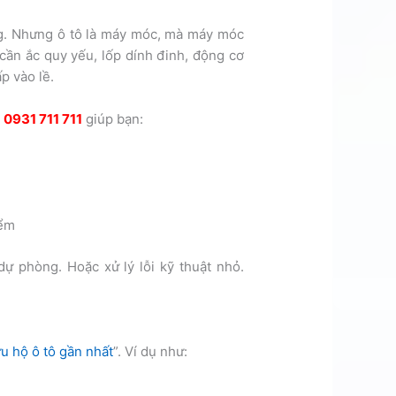
g. Nhưng ô tô là máy móc, mà máy móc
 cần ắc quy yếu, lốp dính đinh, động cơ
p vào lề.
t
0931 711 711
giúp bạn:
iểm
dự phòng. Hoặc xử lý lỗi kỹ thuật nhỏ.
u hộ ô tô gần nhất
”. Ví dụ như: