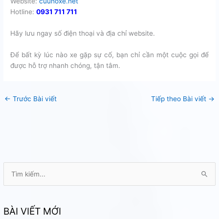
Website:
cuuhoxe.net
Hotline:
0931 711 711
Hãy lưu ngay số điện thoại và địa chỉ website.
Để bất kỳ lúc nào xe gặp sự cố, bạn chỉ cần một cuộc gọi để
được hỗ trợ nhanh chóng, tận tâm.
←
Trước Bài viết
Tiếp theo Bài viết
→
T
ì
m
k
BÀI VIẾT MỚI