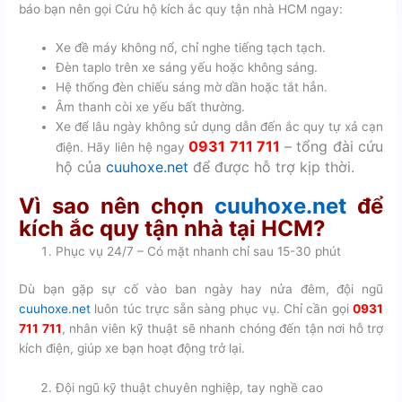
báo bạn nên gọi Cứu hộ kích ắc quy tận nhà HCM ngay:
Xe đề máy không nổ, chỉ nghe tiếng tạch tạch.
Đèn taplo trên xe sáng yếu hoặc không sáng.
Hệ thống đèn chiếu sáng mờ dần hoặc tắt hẳn.
Âm thanh còi xe yếu bất thường.
Xe để lâu ngày không sử dụng dẫn đến ắc quy tự xả cạn
0931 711 711
– tổng đài cứu
điện. H
ãy liên hệ ngay
hộ của
cuuhoxe.net
để được hỗ trợ kịp thời.
Vì sao nên chọn
cuuhoxe.net
để
kích ắc quy tận nhà tại HCM?
Phục vụ 24/7 – Có mặt nhanh chỉ sau 15-30 phút
Dù bạn gặp sự cố vào ban ngày hay nửa đêm, đội ngũ
cuuhoxe.net
luôn túc trực sẵn sàng phục vụ. Chỉ cần gọi
0931
711 711
, nhân viên kỹ thuật sẽ nhanh chóng đến tận nơi hỗ trợ
kích điện, giúp xe bạn hoạt động trở lại.
Đội ngũ kỹ thuật chuyên nghiệp, tay nghề cao