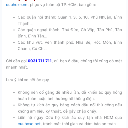
cuuhoxe.net
phục vụ toàn bộ TP.HCM, bao gồm:
Các quận nội thành: Quận 1, 3, 5, 10, Phú Nhuận, Bình
Thạnh…
Các quận ngoại thành: Thủ Đức, Gò Vấp, Tân Phú, Tân
Bình, Bình Tân…
Các khu vực ven thành phố: Nhà Bè, Hóc Môn, Bình
Chánh, Củ Chi…
Chỉ cần gọi
0931 711 711
, dù bạn ở đâu, chúng tôi cũng có mặt
nhanh nhất.
Lưu ý khi xe hết ắc quy
Không nên cố gắng đề nhiều lần, dễ khiến ắc quy hỏng
hoàn toàn hoặc ảnh hưởng hệ thống điện.
Không tự kích ắc quy bằng cách đấu nối thủ công nếu
không am hiểu kỹ thuật, dễ gây chập cháy.
Liên hệ ngay Cứu hộ kích ắc quy tận nhà HCM qua
cuuhoxe.net
, tránh mất thời gian và đảm bảo an toàn