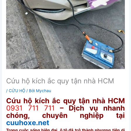
Cứu hộ kích ắc quy tận nhà HCM
/
CỨU HỘ
/ Bởi
Mychau
Cứu hộ kích ắc quy tận nhà HCM
0931 711 711
– Dịch vụ nhanh
chóng, chuyên nghiệp tại
cuuhoxe.net
Trong cuộc sống hiện đại, ô tô đã trở thành phương tiện di