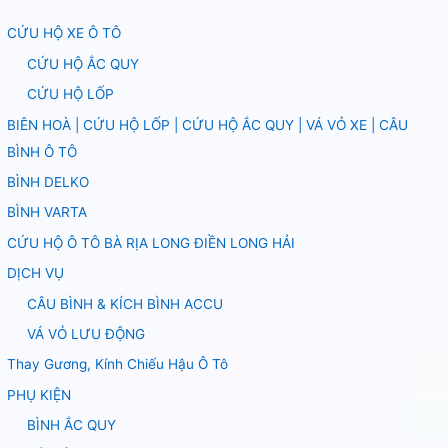
CỨU HỘ XE Ô TÔ
CỨU HỘ ẮC QUY
CỨU HỘ LỐP
BIÊN HOÀ | CỨU HỘ LỐP | CỨU HỘ ẮC QUY | VÁ VỎ XE | CÂU
BÌNH Ô TÔ
BÌNH DELKO
BÌNH VARTA
CỨU HỘ Ô TÔ BÀ RỊA LONG ĐIỀN LONG HẢI
DỊCH VỤ
CÂU BÌNH & KÍCH BÌNH ACCU
VÁ VỎ LƯU ĐỘNG
Thay Gương, Kính Chiếu Hậu Ô Tô
PHỤ KIỆN
BÌNH ẮC QUY