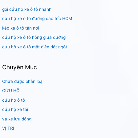
i
gọi cứu hộ xe ô tô nhanh
ế
m
cứu hộ xe ô tô đường cao tốc HCM
:
kéo xe ô tô tận nơi
cứu hộ xe ô tô hỏng giữa đường
cứu hộ xe ô tô mất điện đột ngột
Chuyên Mục
Chưa được phân loại
CỨU HỘ
cứu họ ô tô
cứu hộ xe tải
vá xe lưu động
VỊ TRÍ